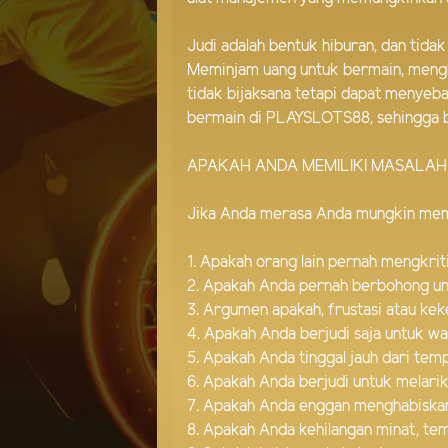
Judi adalah bentuk hiburan, dan tid
Meminjam uang untuk bermain, mengha
tidak bijaksana tetapi dapat menyeba
bermain di PLAYSLOTS88, sehingga 
APAKAH ANDA MEMILIKI MASALAH 
Jika Anda merasa Anda mungkin memil
1. Apakah orang lain pernah mengkrit
2. Apakah Anda pernah berbohong unt
3. Argumen apakah, frustasi atau ke
4. Apakah Anda berjudi saja untuk w
5. Apakah Anda tinggal jauh dari temp
6. Apakah Anda berjudi untuk melari
7. Apakah Anda enggan menghabiskan '
8. Apakah Anda kehilangan minat, tem