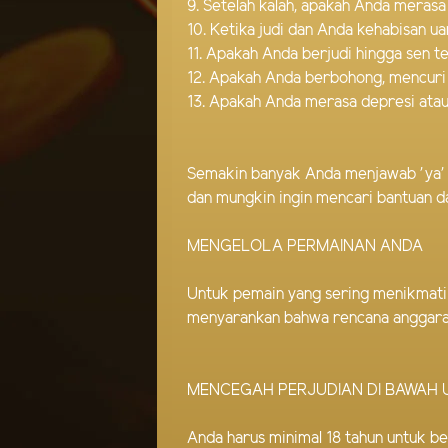
9. Setelah kalah, apakah Anda mera
10. Ketika judi dan Anda kehabisan u
11. Apakah Anda berjudi hingga sen t
12. Apakah Anda berbohong, mencuri
13. Apakah Anda merasa depresi atau
Semakin banyak Anda menjawab 'ya' 
dan mungkin ingin mencari bantuan dan
MENGELOLA PERMAINAN ANDA
Untuk pemain yang sering menikmati 
menyarankan bahwa rencana anggaran
MENCEGAH PERJUDIAN DI BAWAH
Anda harus minimal 18 tahun untuk 